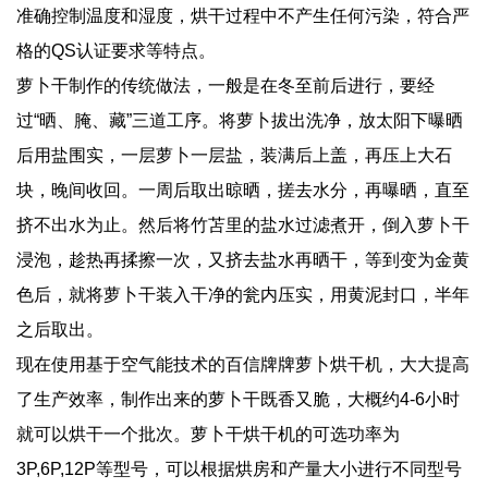
准确控制温度和湿度，烘干过程中不产生任何污染，符合严
格的QS认证要求等特点。
萝卜干制作的传统做法，一般是在冬至前后进行，要经
过“晒、腌、藏”三道工序。将萝卜拔出洗净，放太阳下曝晒
后用盐围实，一层萝卜一层盐，装满后上盖，再压上大石
块，晚间收回。一周后取出晾晒，搓去水分，再曝晒，直至
挤不出水为止。然后将竹苫里的盐水过滤煮开，倒入萝卜干
浸泡，趁热再揉擦一次，又挤去盐水再晒干，等到变为金黄
色后，就将萝卜干装入干净的瓮内压实，用黄泥封口，半年
之后取出。
现在使用基于空气能技术的百信牌牌萝卜烘干机，大大提高
了生产效率，制作出来的萝卜干既香又脆，大概约4-6小时
就可以烘干一个批次。萝卜干烘干机的可选功率为
3P,6P,12P等型号，可以根据烘房和产量大小进行不同型号