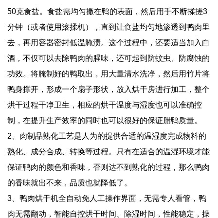
50克食盐。食盐需均匀撒在鸭的表面，然后用手不断揉搓3
分钟（或者使用滚揉机），直到让食盐均匀地渗透到鸭肉里
去，再用容器密封低温腌渍。这个过程中，还要适当加入白
酒，不仅可以去除鸭肉的腥味，还可起到防蚊虫、防腐蚀的
功效。将腌制好的鸭取出，用大量清水洗净，然后用竹片将
鸭身撑开，形成一个扇子形状，放入烘干房进行加工，整个
烘干过程干净卫生，相应的烘干温度与湿度也可以准确控
制，在提升生产效率的同时也可以很好的保证腊鸭质量。
2、肉制品熟化工艺是人为的提供合适的温湿度完成物料的
熟化、成分合成、转换等过程。只有在适合的温湿环境才能
保证鸭肉的颜色和香味，否则达不到熟化的过程，那么鸭肉
的香味就出不来，品质也就降低了。
3、鸭肉烘干机全自动免人工操作界面，无需专人看管，鸭
肉无需翻动，智能自控烘干时间、除湿时间，性能稳定，操